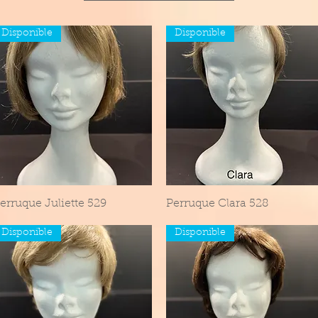
Disponible
Disponible
erruque Juliette 529
Aperçu rapide
Perruque Clara 528
Aperçu rapide
Disponible
Disponible