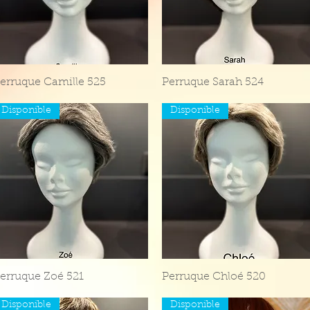
erruque Camille 525
Aperçu rapide
Perruque Sarah 524
Aperçu rapide
Disponible
Disponible
erruque Zoé 521
Aperçu rapide
Perruque Chloé 520
Aperçu rapide
Disponible
Disponible