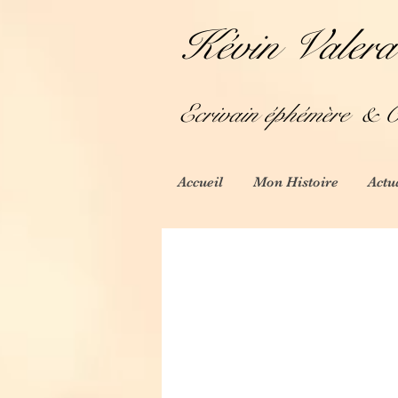
Kévin Valera
Ecrivain éphémère
& Cr
Accueil
Mon Histoire
Actu