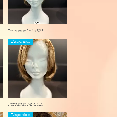
Perruque Inès 523
Aperçu rapide
Disponible
Perruque Mila 519
Aperçu rapide
Disponible