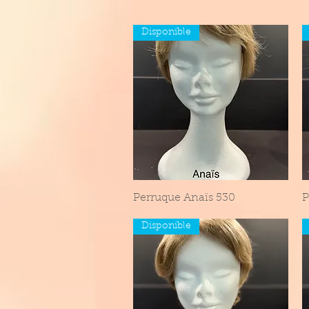
Disponible
Perruque Anaïs 530
Aperçu rapide
P
Disponible