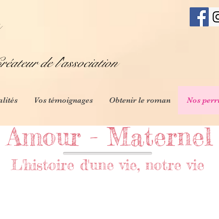
éateur de l'association
alités
Vos témoignages
Obtenir le roman
Nos perr
Amour - Maternel
L'histoire d'une vie, notre vie