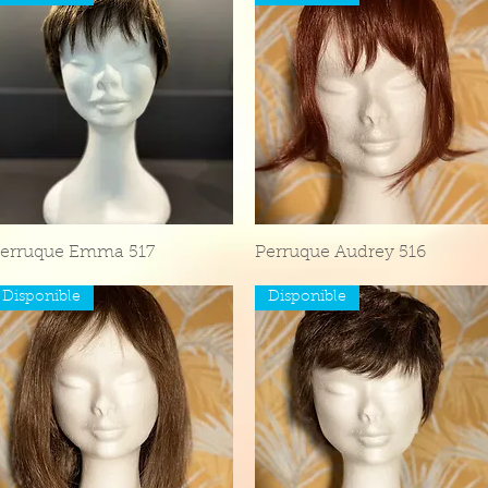
erruque Emma 517
Aperçu rapide
Perruque Audrey 516
Aperçu rapide
Disponible
Disponible