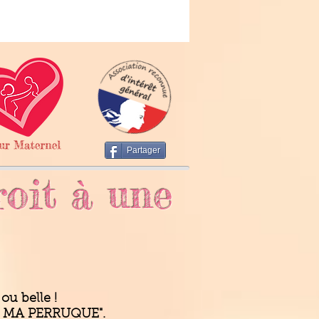
Partager
roit à une
ou belle !
NE MA PERRUQUE".