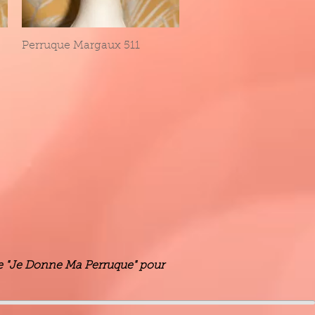
Perruque Margaux 511
Aperçu rapide
 de "Je Donne Ma Perruque" pour