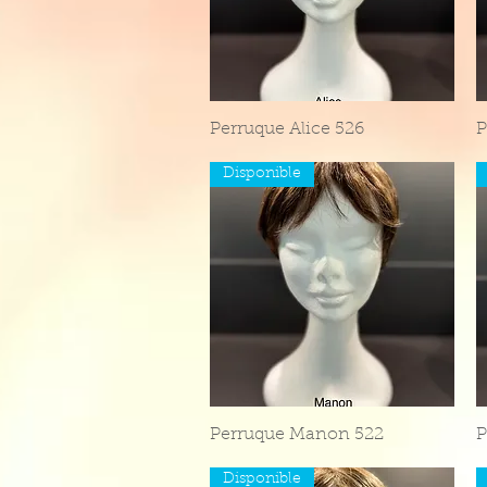
Perruque Alice 526
Aperçu rapide
P
Disponible
Perruque Manon 522
Aperçu rapide
P
Disponible