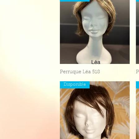
Perruque Léa 518
Aperçu rapide
P
Disponible