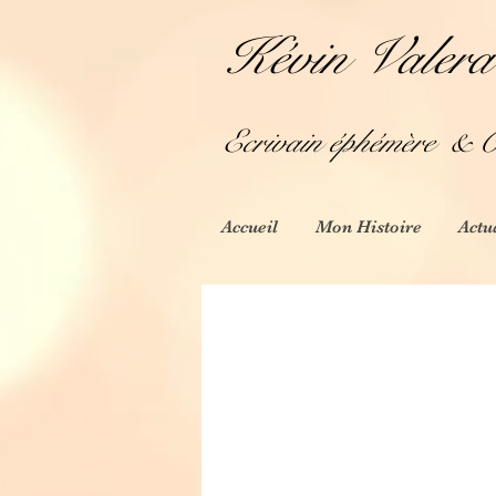
Kévin Valera
Ecrivain éphémère
& Cr
Accueil
Mon Histoire
Actu