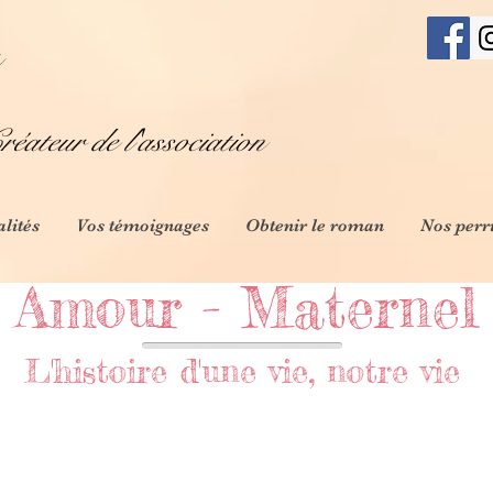
éateur de l'association
alités
Vos témoignages
Obtenir le roman
Nos perr
Amour - Maternel
L'histoire d'une vie, notre vie