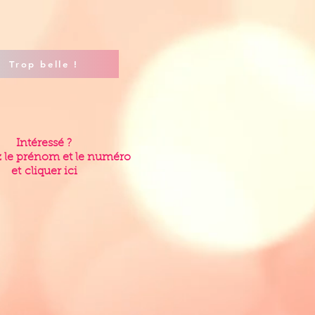
Trop belle !
Intéressé ?
 le prénom et le numéro
et
cliquer ici