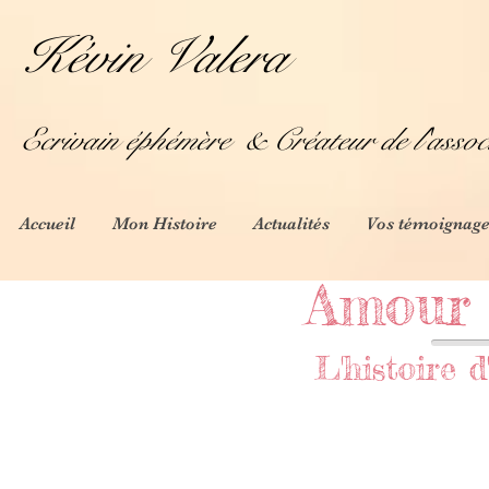
Kévin Valera
Ecrivain éphémère
& Créateur de l'assoc
Accueil
Mon Histoire
Actualités
Vos témoignage
Amour 
L'histoire d