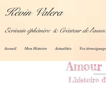
Kévin Valera
Ecrivain éphémère
& Créateur de l'assoc
Accueil
Mon Histoire
Actualités
Vos témoignage
Amour 
L'histoire d