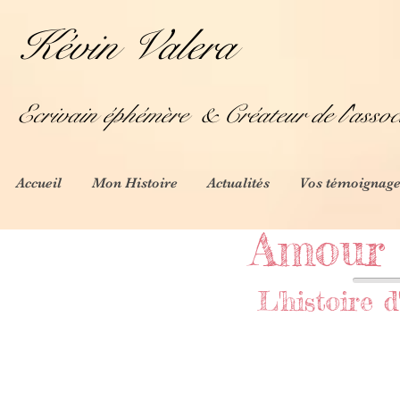
Kévin Valera
Ecrivain éphémère
& Créateur de l'assoc
Accueil
Mon Histoire
Actualités
Vos témoignage
Amour 
L'histoire d