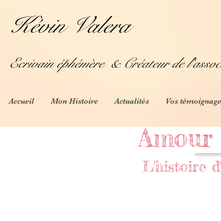
Kévin Valera
Ecrivain éphémère
& Créateur de l'assoc
Accueil
Mon Histoire
Actualités
Vos témoignage
Amour 
L'histoire d