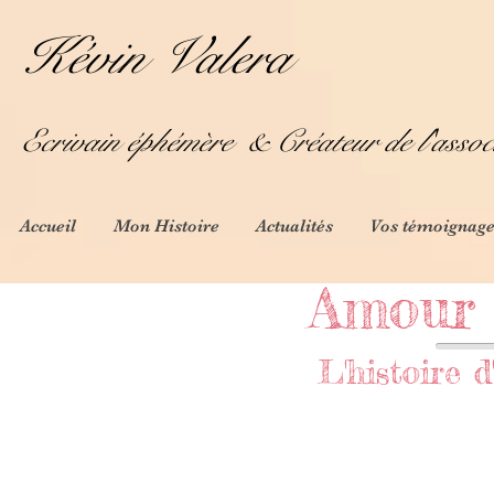
Kévin Valera
Ecrivain éphémère
& Créateur de l'assoc
Accueil
Mon Histoire
Actualités
Vos témoignage
Amour 
L'histoire d