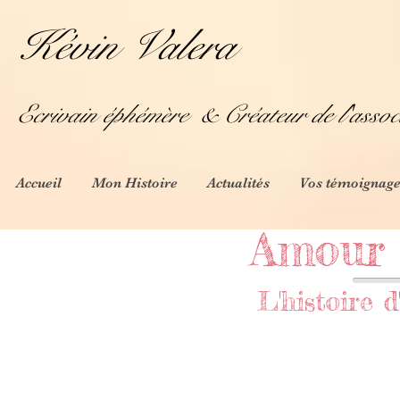
Kévin Valera
Ecrivain éphémère
& Créateur de l'assoc
Accueil
Mon Histoire
Actualités
Vos témoignage
Amour 
L'histoire d