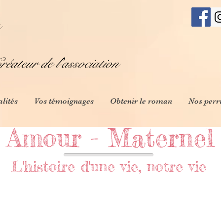
éateur de l'association
alités
Vos témoignages
Obtenir le roman
Nos perr
Amour - Maternel
L'histoire d'une vie, notre vie