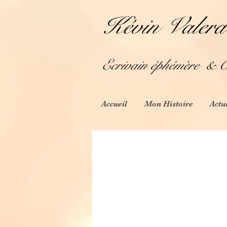
Kévin Valera
Ecrivain éphémère
& Cr
Accueil
Mon Histoire
Actu